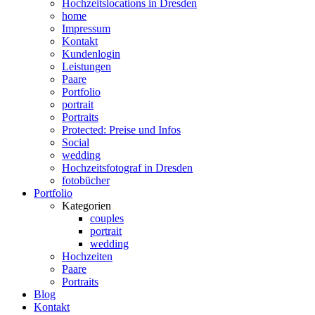
Hochzeitslocations in Dresden
home
Impressum
Kontakt
Kundenlogin
Leistungen
Paare
Portfolio
portrait
Portraits
Protected: Preise und Infos
Social
wedding
Hochzeitsfotograf in Dresden
fotobücher
Portfolio
Kategorien
couples
portrait
wedding
Hochzeiten
Paare
Portraits
Blog
Kontakt