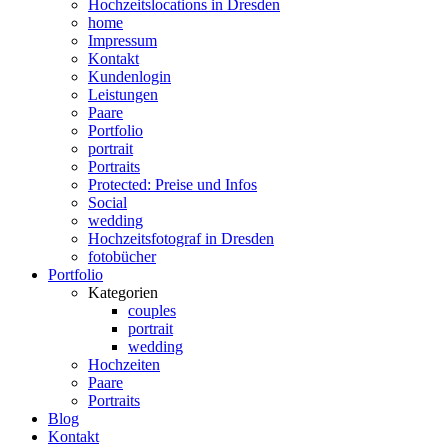
Hochzeitslocations in Dresden
home
Impressum
Kontakt
Kundenlogin
Leistungen
Paare
Portfolio
portrait
Portraits
Protected: Preise und Infos
Social
wedding
Hochzeitsfotograf in Dresden
fotobücher
Portfolio
Kategorien
couples
portrait
wedding
Hochzeiten
Paare
Portraits
Blog
Kontakt