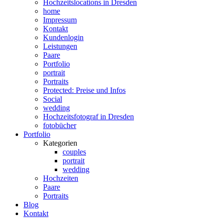
Hochzeitslocations in Dresden
home
Impressum
Kontakt
Kundenlogin
Leistungen
Paare
Portfolio
portrait
Portraits
Protected: Preise und Infos
Social
wedding
Hochzeitsfotograf in Dresden
fotobücher
Portfolio
Kategorien
couples
portrait
wedding
Hochzeiten
Paare
Portraits
Blog
Kontakt