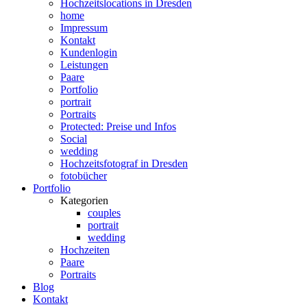
Hochzeitslocations in Dresden
home
Impressum
Kontakt
Kundenlogin
Leistungen
Paare
Portfolio
portrait
Portraits
Protected: Preise und Infos
Social
wedding
Hochzeitsfotograf in Dresden
fotobücher
Portfolio
Kategorien
couples
portrait
wedding
Hochzeiten
Paare
Portraits
Blog
Kontakt