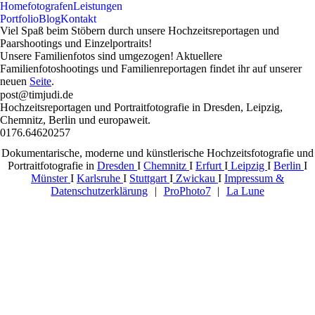
Home
fotografen
Leistungen
Portfolio
Blog
Kontakt
Viel Spaß beim Stöbern durch unsere Hochzeitsreportagen und
Paarshootings und Einzelportraits!
Unsere Familienfotos sind umgezogen! Aktuellere
Familienfotoshootings und Familienreportagen findet ihr auf unserer
neuen
Seite
.
post@timjudi.de
Hochzeitsreportagen und Portraitfotografie in Dresden, Leipzig,
Chemnitz, Berlin und europaweit.
0176.64620257
F
P
I
Dokumentarische, moderne und künstlerische Hochzeitsfotografie und
Portraitfotografie in
Dresden
I
Chemnitz
I
Erfurt
I
Leipzig
I
Berlin
I
Münster
I
Karlsruhe
I
Stuttgart
I
Zwickau
I
Impressum &
Datenschutzerklärung
|
ProPhoto7
|
La Lune