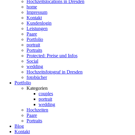
Hochzeitslocations in Dresden
home
Impressum
Kontakt
Kundenlogin
Leistungen
Paare
Portfolio
portrait
Portraits
Protected: Preise und Infos
Social
wedding
Hochzeitsfotograf in Dresden
fotobücher
Portfolio
Kategorien
couples
portrait
wedding
Hochzeiten
Paare
Portraits
Blog
Kontakt