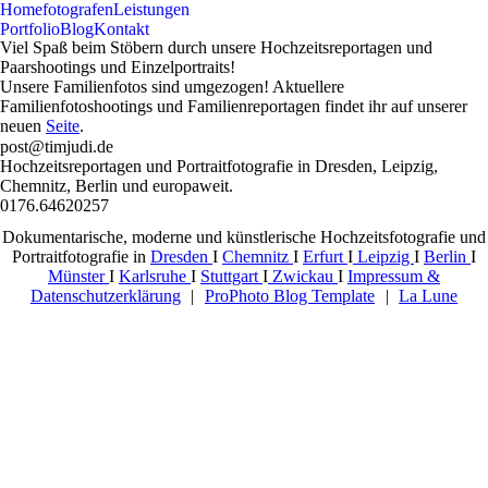
Home
fotografen
Leistungen
Portfolio
Blog
Kontakt
Viel Spaß beim Stöbern durch unsere Hochzeitsreportagen und
Paarshootings und Einzelportraits!
Unsere Familienfotos sind umgezogen! Aktuellere
Familienfotoshootings und Familienreportagen findet ihr auf unserer
neuen
Seite
.
post@timjudi.de
Hochzeitsreportagen und Portraitfotografie in Dresden, Leipzig,
Chemnitz, Berlin und europaweit.
0176.64620257
F
P
I
Dokumentarische, moderne und künstlerische Hochzeitsfotografie und
Portraitfotografie in
Dresden
I
Chemnitz
I
Erfurt
I
Leipzig
I
Berlin
I
Münster
I
Karlsruhe
I
Stuttgart
I
Zwickau
I
Impressum &
Datenschutzerklärung
|
ProPhoto Blog Template
|
La Lune