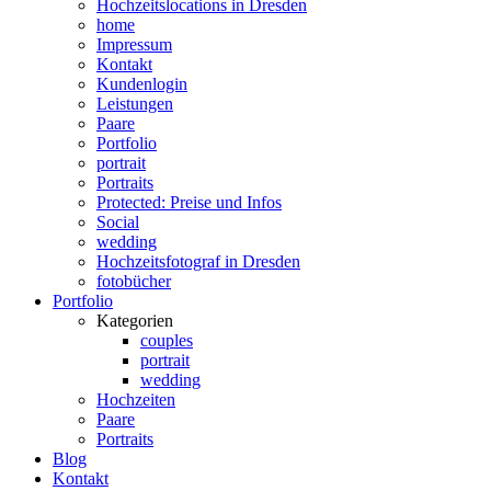
Hochzeitslocations in Dresden
home
Impressum
Kontakt
Kundenlogin
Leistungen
Paare
Portfolio
portrait
Portraits
Protected: Preise und Infos
Social
wedding
Hochzeitsfotograf in Dresden
fotobücher
Portfolio
Kategorien
couples
portrait
wedding
Hochzeiten
Paare
Portraits
Blog
Kontakt