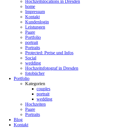
Hochzeitslocations in Dresden
home
Impressum
Kontakt
Kundenlogin
Leistungen
Paare
Portfolio
portrait
Portraits
Protected: Preise und Infos
Social
wedding
Hochzeitsfotograf in Dresden
fotobücher
Portfolio
Kategorien
couples
portrait
wedding
Hochzeiten
Paare
Portraits
Blog
Kontakt