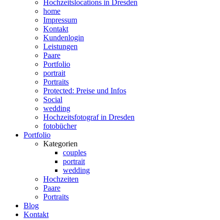
Hochzeitslocations in Dresden
home
Impressum
Kontakt
Kundenlogin
Leistungen
Paare
Portfolio
portrait
Portraits
Protected: Preise und Infos
Social
wedding
Hochzeitsfotograf in Dresden
fotobücher
Portfolio
Kategorien
couples
portrait
wedding
Hochzeiten
Paare
Portraits
Blog
Kontakt