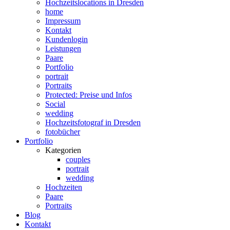
Hochzeitslocations in Dresden
home
Impressum
Kontakt
Kundenlogin
Leistungen
Paare
Portfolio
portrait
Portraits
Protected: Preise und Infos
Social
wedding
Hochzeitsfotograf in Dresden
fotobücher
Portfolio
Kategorien
couples
portrait
wedding
Hochzeiten
Paare
Portraits
Blog
Kontakt