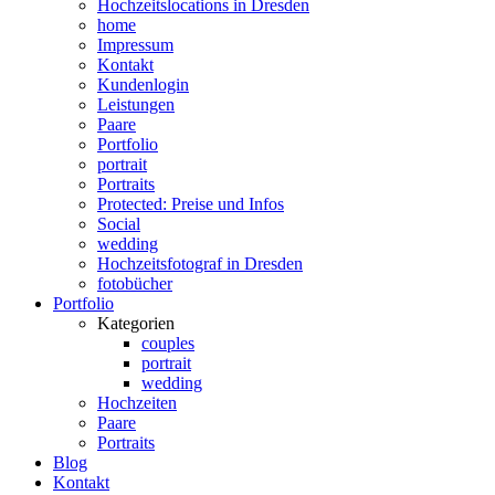
Hochzeitslocations in Dresden
home
Impressum
Kontakt
Kundenlogin
Leistungen
Paare
Portfolio
portrait
Portraits
Protected: Preise und Infos
Social
wedding
Hochzeitsfotograf in Dresden
fotobücher
Portfolio
Kategorien
couples
portrait
wedding
Hochzeiten
Paare
Portraits
Blog
Kontakt