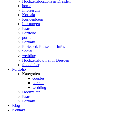
Hochzeitslocations in Dresden
home
Impressum
Kontakt
Kundenlogin
Leistungen
Paare
Portfolio
portrait
Portraits
Protected: Preise und Infos
Social
wedding
Hochzeitsfotograf in Dresden
fotobücher
Portfolio
Kategorien
couples
portrait
wedding
Hochzeiten
Paare
Portraits
Blog
Kontakt