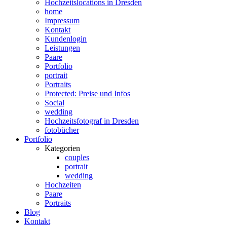
Hochzeitslocations in Dresden
home
Impressum
Kontakt
Kundenlogin
Leistungen
Paare
Portfolio
portrait
Portraits
Protected: Preise und Infos
Social
wedding
Hochzeitsfotograf in Dresden
fotobücher
Portfolio
Kategorien
couples
portrait
wedding
Hochzeiten
Paare
Portraits
Blog
Kontakt