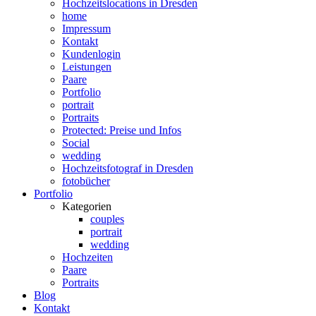
Hochzeitslocations in Dresden
home
Impressum
Kontakt
Kundenlogin
Leistungen
Paare
Portfolio
portrait
Portraits
Protected: Preise und Infos
Social
wedding
Hochzeitsfotograf in Dresden
fotobücher
Portfolio
Kategorien
couples
portrait
wedding
Hochzeiten
Paare
Portraits
Blog
Kontakt