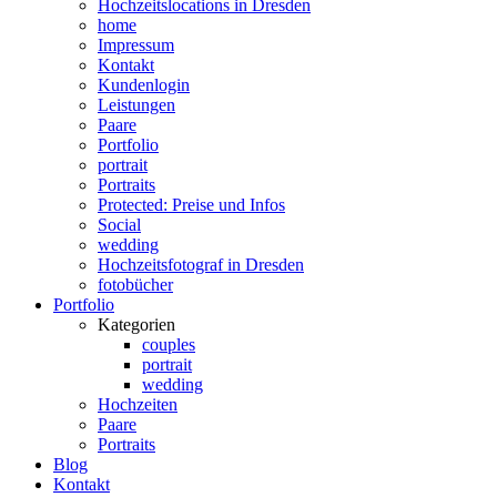
Hochzeitslocations in Dresden
home
Impressum
Kontakt
Kundenlogin
Leistungen
Paare
Portfolio
portrait
Portraits
Protected: Preise und Infos
Social
wedding
Hochzeitsfotograf in Dresden
fotobücher
Portfolio
Kategorien
couples
portrait
wedding
Hochzeiten
Paare
Portraits
Blog
Kontakt