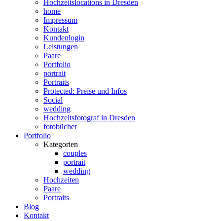
Hochzeitslocations in Dresden
home
Impressum
Kontakt
Kundenlogin
Leistungen
Paare
Portfolio
portrait
Portraits
Protected: Preise und Infos
Social
wedding
Hochzeitsfotograf in Dresden
fotobücher
Portfolio
Kategorien
couples
portrait
wedding
Hochzeiten
Paare
Portraits
Blog
Kontakt