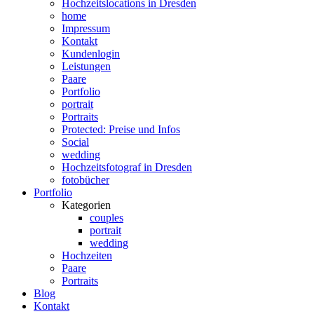
Hochzeitslocations in Dresden
home
Impressum
Kontakt
Kundenlogin
Leistungen
Paare
Portfolio
portrait
Portraits
Protected: Preise und Infos
Social
wedding
Hochzeitsfotograf in Dresden
fotobücher
Portfolio
Kategorien
couples
portrait
wedding
Hochzeiten
Paare
Portraits
Blog
Kontakt