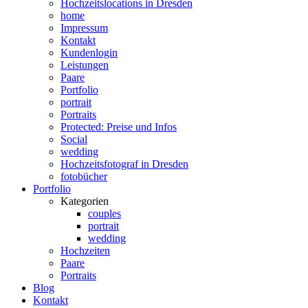
Hochzeitslocations in Dresden
home
Impressum
Kontakt
Kundenlogin
Leistungen
Paare
Portfolio
portrait
Portraits
Protected: Preise und Infos
Social
wedding
Hochzeitsfotograf in Dresden
fotobücher
Portfolio
Kategorien
couples
portrait
wedding
Hochzeiten
Paare
Portraits
Blog
Kontakt