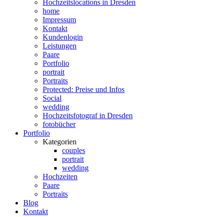
Hochzeitslocations in Dresden
home
Impressum
Kontakt
Kundenlogin
Leistungen
Paare
Portfolio
portrait
Portraits
Protected: Preise und Infos
Social
wedding
Hochzeitsfotograf in Dresden
fotobücher
Portfolio
Kategorien
couples
portrait
wedding
Hochzeiten
Paare
Portraits
Blog
Kontakt