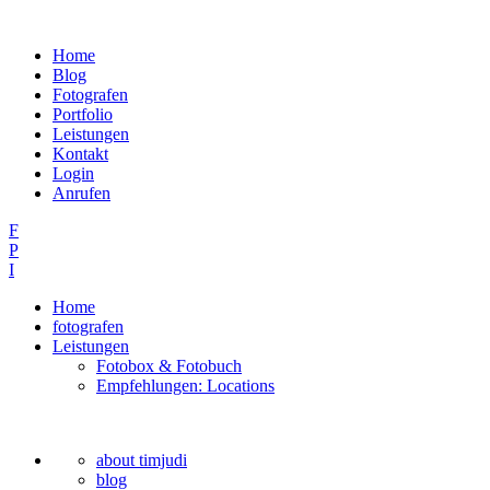
Home
Blog
Fotografen
Portfolio
Leistungen
Kontakt
Login
Anrufen
F
P
I
Home
fotografen
Leistungen
Fotobox & Fotobuch
Empfehlungen: Locations
about timjudi
blog