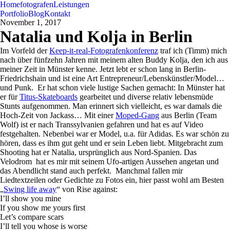
Home
fotografen
Leistungen
Portfolio
Blog
Kontakt
November 1, 2017
Natalia und Kolja in Berlin
Im Vorfeld der
Keep-it-real-Fotografenkonferenz
traf ich (Timm) mich
nach über fünfzehn Jahren mit meinem alten Buddy Kolja, den ich aus
meiner Zeit in Münster kenne. Jetzt lebt er schon lang in Berlin-
Friedrichshain und ist eine Art Entrepreneur/Lebenskünstler/Model…
und Punk. Er hat schon viele lustige Sachen gemacht: In Münster hat
er für
Titus-Skateboards
gearbeitet und diverse relativ lebensmüde
Stunts aufgenommen. Man erinnert sich vielleicht, es war damals die
Hoch-Zeit von Jackass… Mit einer
Moped-Gang
aus Berlin (Team
Wolf) ist er nach Transsylvanien gefahren und hat es auf Video
festgehalten. Nebenbei war er Model, u.a. für Adidas. Es war schön zu
hören, dass es ihm gut geht und er sein Leben liebt. Mitgebracht zum
Shooting hat er Natalia, ursprünglich aus Nord-Spanien. Das
Velodrom hat es mir mit seinem Ufo-artigen Aussehen angetan und
das Abendlicht stand auch perfekt. Manchmal fallen mir
Liedtextzeilen oder Gedichte zu Fotos ein, hier passt wohl am Besten
„
Swing life away
“ von Rise against:
I’ll show you mine
If you show me yours first
Let’s compare scars
I’ll tell you whose is worse