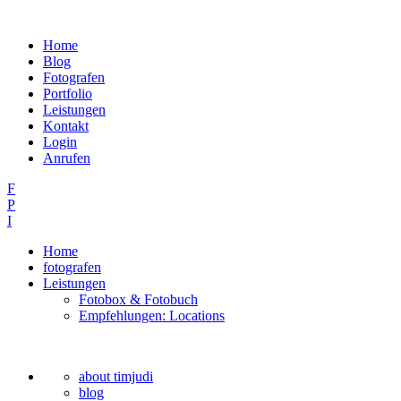
Home
Blog
Fotografen
Portfolio
Leistungen
Kontakt
Login
Anrufen
F
P
I
Home
fotografen
Leistungen
Fotobox & Fotobuch
Empfehlungen: Locations
about timjudi
blog