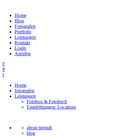
Home
Blog
Fotografen
Portfolio
Leistungen
Kontakt
Login
Anrufen
F
P
I
Home
fotografen
Leistungen
Fotobox & Fotobuch
Empfehlungen: Locations
about timjudi
blog