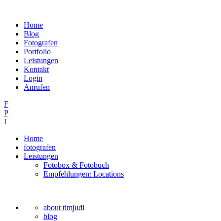
Home
Blog
Fotografen
Portfolio
Leistungen
Kontakt
Login
Anrufen
F
P
I
Home
fotografen
Leistungen
Fotobox & Fotobuch
Empfehlungen: Locations
about timjudi
blog