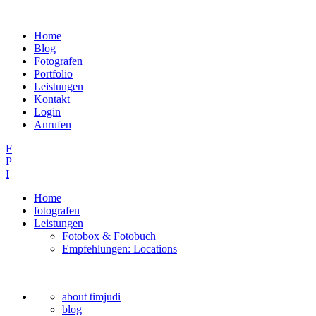
Home
Blog
Fotografen
Portfolio
Leistungen
Kontakt
Login
Anrufen
F
P
I
Home
fotografen
Leistungen
Fotobox & Fotobuch
Empfehlungen: Locations
about timjudi
blog