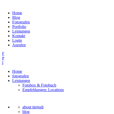
Home
Blog
Fotografen
Portfolio
Leistungen
Kontakt
Login
Anrufen
F
P
I
Home
fotografen
Leistungen
Fotobox & Fotobuch
Empfehlungen: Locations
about timjudi
blog