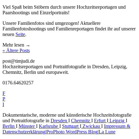
Viel Spaß beim Stöbern durch unsere Hochzeitsreportagen und
Paarshootings und Einzelportraits!
Unsere Familienfotos sind umgezogen! Aktuellere
Familienfotoshootings und Familienreportagen findet ihr auf unserer
neuen
Seite
.
Mehr lesen →
« Ältere Posts
post@timjudi.de
Hochzeitsreportagen und Portraitfotografie in Dresden, Leipzig,
Chemnitz, Berlin und europaweit.
0176.64620257
F
P
I
Dokumentarische, moderne und künstlerische Hochzeitsfotografie
und Portraitfotografie in
Dresden
I
Chemnitz
I
Erfurt
I
Leipzig
I
Berlin
I
Münster
I
Karlsruhe
I
Stuttgart
I
Zwickau
I
Impressum &
Datenschutzerklärung
|
ProPhoto WordPress Blog
|
La Lune