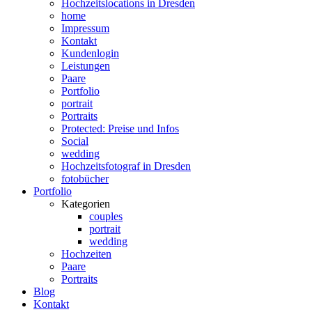
Hochzeitslocations in Dresden
home
Impressum
Kontakt
Kundenlogin
Leistungen
Paare
Portfolio
portrait
Portraits
Protected: Preise und Infos
Social
wedding
Hochzeitsfotograf in Dresden
fotobücher
Portfolio
Kategorien
couples
portrait
wedding
Hochzeiten
Paare
Portraits
Blog
Kontakt