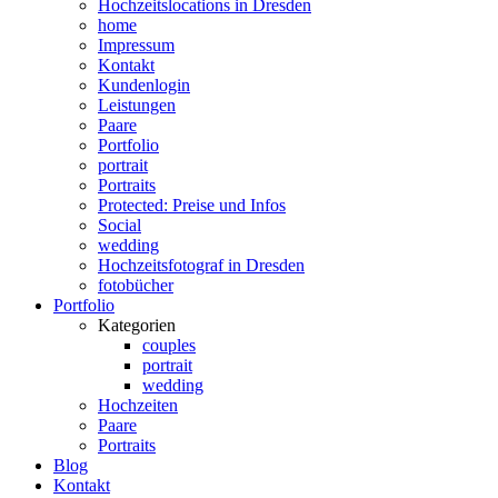
Hochzeitslocations in Dresden
home
Impressum
Kontakt
Kundenlogin
Leistungen
Paare
Portfolio
portrait
Portraits
Protected: Preise und Infos
Social
wedding
Hochzeitsfotograf in Dresden
fotobücher
Portfolio
Kategorien
couples
portrait
wedding
Hochzeiten
Paare
Portraits
Blog
Kontakt