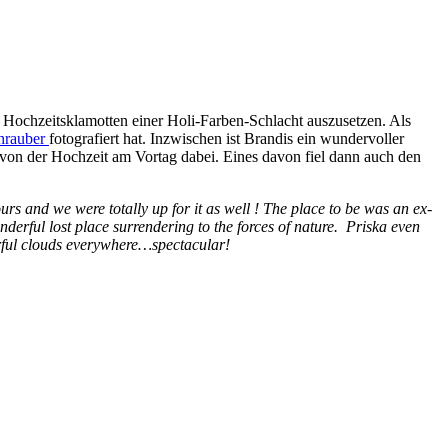
e Hochzeitsklamotten einer Holi-Farben-Schlacht auszusetzen. Als
hrauber
fotografiert hat. Inzwischen ist Brandis ein wundervoller
ts von der Hochzeit am Vortag dabei. Eines davon fiel dann auch den
ours and we were totally up for it as well ! The place to be was an ex-
derful lost place surrendering to the forces of nature. Priska even
lourful clouds everywhere…spectacular!