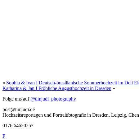
«
Sophia & Ivan I Deutsch-brasilianische Sommerhochzeit im Deli E
Katharina & Jan I Fröhliche Augusthochzeit in Dresden
»
Folge uns auf
@timjudi_photography
post@timjudi.de
Hochzeitsreportagen und Portraitfotografie in Dresden, Leipzig, Chem
0176.64620257
F