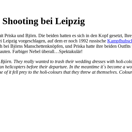
 Shooting bei Leipzig
 Priska und Björn. Die beiden hatten es sich in den Kopf gesetzt, Ihr
ei Leipzig vorgeschlagen, auf dem er noch 1992 russische
Kampfhubsc
sich bei Björns Manschettenknöpfen, und Priska hatte ihre beiden Outfi
auten. Farbiger Nebel überall…Spektakulär!
 Björn. They really wanted to trash their wedding dresses with
holi-col
an helicopters before their departure. In the meantime it´s become a won
e of it fell prey to the holi-colours that they threw at themselves. Co