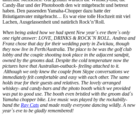
Candy-Bar und der Photobooth den wir mitgebracht und betreut
haben. Den passenden Yamaha-Chopper dazu hatte der
Bräutigamvater mitgebracht… Es war eine tolle Hochzeit mit viel
Lachen, Ausgelassenheit und natürlich Rock’n’Roll.
When being asked how we had spent New year`s eve there`s only
one right answer: LOVE, DRINKS & ROCK`N ROLL. Andrea and
Franz chose that day for their wedding party in Zwickau, though
they now live in Perth/Australia. The place to be was the golf club
lobby and the couple shooting took place in the adjacent sandpit,
owned by the grooms dad. Despite the cold temperature now the
pictures have that Australian-outback- feeling attached to it.
Although we only knew the couple from
Skype conversations we
immediately felt comfortable and easy with each other. The same
holds true for their guests and relatives. The lovely arranged
whiskey- and candy-bars and the photo booth which we provided
was put to good use. The booth even bristled with the groom dad`s
Yamaha chopper bike. Live music was played by the rockabilly-
band the
Ray Cats
and made really everyone dancing wildly. A new
year`s eve to be gladly remembered!