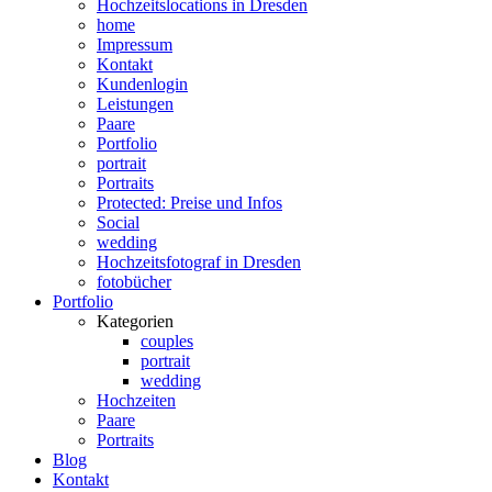
Hochzeitslocations in Dresden
home
Impressum
Kontakt
Kundenlogin
Leistungen
Paare
Portfolio
portrait
Portraits
Protected: Preise und Infos
Social
wedding
Hochzeitsfotograf in Dresden
fotobücher
Portfolio
Kategorien
couples
portrait
wedding
Hochzeiten
Paare
Portraits
Blog
Kontakt