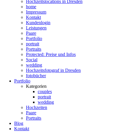
Hochzeitslocations in Dresden
home
Impressum
Kontakt
Kundenlogin
Leistungen
Paare
Portfolio
portrait
Portraits
Protected: Preise und Infos
Social
wedding
Hochzeitsfotograf in Dresden
fotobücher
Portfolio
Kategorien
couples
portrait
wedding
Hochzeiten
Paare
Portraits
Blog
Kontakt