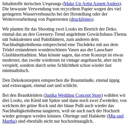
Inhaltstoffe tierischen Ursprungs (
Make Up Artist Annett Anders
).
Die bewusste Verwendung von recyceltem Papier wegen des viel
geringeren Wasserverbrauchs bei der Herstellung oder der
Weiterverarbeitung von Papierresten (
druckfeines
).
Wir planten für das Shooting zwei Looks im Bereich der Deko,
einmal das an den Greenery-Trend angelehnte Gewächshaus-Thema
mit Sukkulenten und Palmblättern, zum anderen dem
Nachhaltigkeitsthema entsprechend eine Tischdeko mit aus dem
Trödel erstandenen wunderschönen Vasen aus der Lauschaer
Glasbläsertradition. Man könnte sagen, das erste Konzept ist etwas
moderner, das zweite wiederum ist vintage angehaucht, aber nicht
verspielt, sondern durch seine Schlichtheit schon wieder fast
minimalistisch.
Den Dekokonzepten entsprechen die Brautsträuße, einmal üppig
und extravagant, einmal zart und schlicht.
Bei den Brautkleidern (
Junika Wedding Concept Store
) wählten wir
drei Looks, ein Kleid mit Spitze und dann noch zwei Zweiteiler, von
welchem der grüne Rock und der blaue Pulli auch wieder das
Nachhaltigkeitsthema tangieren, weil sie auch nach der Hochzeit
wieder getragen werden können. Ohrringe und Halskette (
Mia und
Martha
) sind ebenfalls nicht nur hochzeitstauglich.