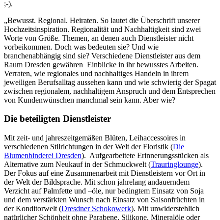
;-).
„Bewusst. Regional. Heiraten. So lautet die Überschrift unserer
Hochzeitsinspiration. Regionalität und Nachhaltigkeit sind zwei
Worte von Größe. Themen, an denen auch Dienstleister nicht
vorbeikommen. Doch was bedeuten sie? Und wie
branchenabhängig sind sie? Verschiedene Dienstleister aus dem
Raum Dresden gewähren Einblicke in ihr bewusstes Arbeiten.
Verraten, wie regionales und nachhaltiges Handeln in ihrem
jeweiligen Berufsalltag aussehen kann und wie schwierig der Spagat
zwischen regionalem, nachhaltigem Anspruch und dem Entsprechen
von Kundenwünschen manchmal sein kann. Aber wie?
Die beteiligten Dienstleister
Mit zeit- und jahreszeitgemäßen Blüten, Leihaccessoires in
verschiedenen Stilrichtungen in der Welt der Floristik (
Die
Blumenbinderei Dresden
). Aufgearbeitete Erinnerungsstücken als
Alternative zum Neukauf in der Schmuckwelt (
Trauringlounge
).
Der Fokus auf eine Zusammenarbeit mit Dienstleistern vor Ort in
der Welt der Bildsprache. Mit schon jahrelang andauerndem
Verzicht auf Palmfette und –öle, nur bedingtem Einsatz von Soja
und dem verstärkten Wunsch nach Einsatz von Saisonfrüchten in
der Konditorwelt (
Dresdner Schokowerk
). Mit unwiderstehlich
natürlicher Schönheit ohne Parabene, Silikone, Mineralöle oder